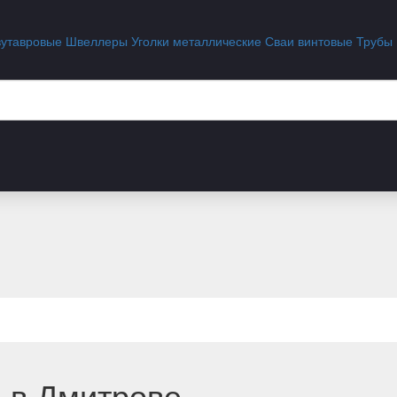
вутавровые
Швеллеры
Уголки металлические
Сваи винтовые
Трубы
 в Дмитрове