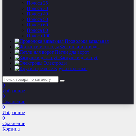
Полоса 25
Полоса 30
Полоса 40
Полоса 50
Полоса 60
Полоса 80
Полоса 100
Проволока вязальная
Фитинги и отводы
Петли для ворот
Заглушки для труб
Электроды
Круги отрезные
0
Избранное
0
Сравнение
0
Избранное
0
Сравнение
Корзина