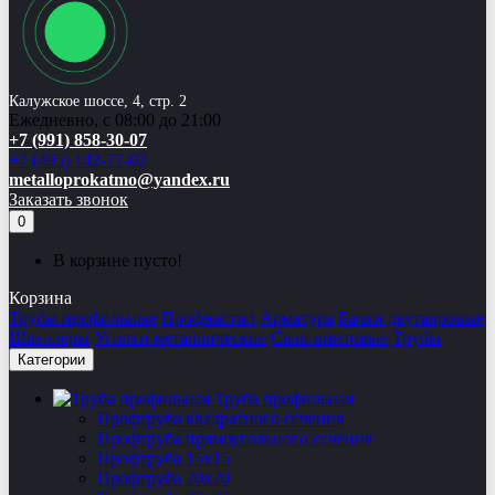
Калужское шоссе, 4, стр. 2
Ежедневно, с 08:00 до 21:00
+7 (991) 858-30-07
+7 (495) 142-77-02
metalloprokatmo@yandex.ru
Заказать звонок
0
В корзине пусто!
Корзина
Трубы профильные
Профнастил
Арматура
Балки двутавровые
Швеллеры
Уголки металлические
Сваи винтовые
Трубы
Категории
Труба профильная
Профтруба квадратного сечения
Профтруба прямоугольного сечения
Профтруба 15х15
Профтруба 20х20