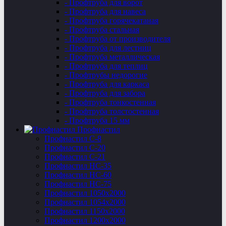
- Профтруба для ворот
- Профтруба для навеса
- Профтруба горячекатаная
- Профтруба стальная
- Профтруба от производителя
- Профтруба для лестниц
- Профтруба металлическая
- Профтруба для теплиц
- Профтрубы недорогие
- Профтруба для каркаса
- Профтруба для забора
- Профтруба тонкостенная
- Профтруба толстостенная
- Профтруба 15 мм
Профнастил
Профнастил C-8
Профнастил С-20
Профнастил C-21
Профнастил НС-35
Профнастил НС-60
Профнастил НС-75
Профнастил 1050х2000
Профнастил 1054х2000
Профнастил 1150х2000
Профнастил 1200х2000