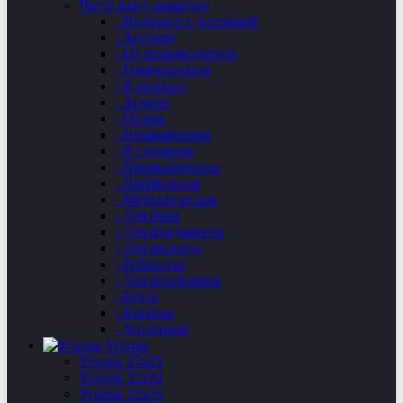
Часто ищут арматуру
- Недорого с доставкой
- За тонну
- От производителя
- Горячекатаная
- В розницу
- За метр
- Оптом
- Нержавеющая
- В стержнях
- Промышленная
- Профильная
- Металлическая
- Для бани
- Для фундамента
- Для кирпича
- Ребристая
- Для пероблоков
- Бухта
- Катанка
- Усиленная
Уголок
Уголок 25х25
Уголок 32х32
Уголок 35х35