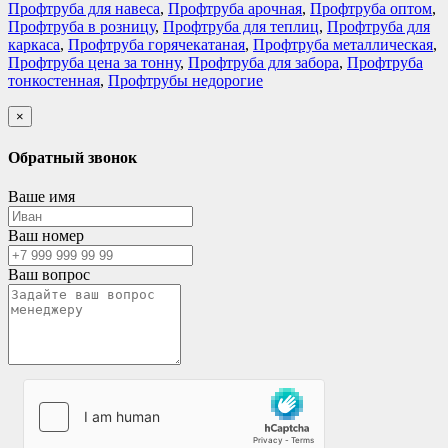
Профтруба для навеса
,
Профтруба арочная
,
Профтруба оптом
,
Профтруба в розницу
,
Профтруба для теплиц
,
Профтруба для
каркаса
,
Профтруба горячекатаная
,
Профтруба металлическая
,
Профтруба цена за тонну
,
Профтруба для забора
,
Профтруба
тонкостенная
,
Профтрубы недорогие
×
Обратный звонок
Ваше имя
Ваш номер
Ваш вопрос