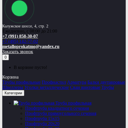
Калужское шоссе, 4, стр. 2
Ежедневно, с 08:00 до 21:00
+7 (991) 858-30-07
+7 (495) 142-77-02
metalloprokatmo@yandex.ru
Заказать звонок
0
В корзине пусто!
Корзина
Трубы профильные
Профнастил
Арматура
Балки двутавровые
Швеллеры
Уголки металлические
Сваи винтовые
Трубы
Категории
Труба профильная
Профтруба квадратного сечения
Профтруба прямоугольного сечения
Профтруба 15х15
Профтруба 20х20