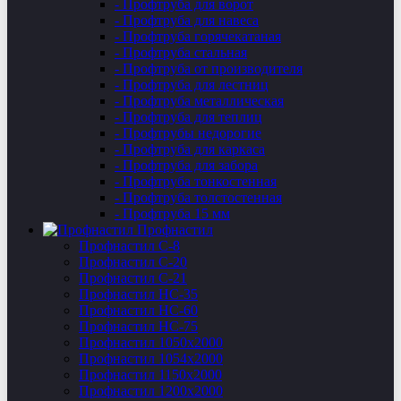
- Профтруба для ворот
- Профтруба для навеса
- Профтруба горячекатаная
- Профтруба стальная
- Профтруба от производителя
- Профтруба для лестниц
- Профтруба металлическая
- Профтруба для теплиц
- Профтрубы недорогие
- Профтруба для каркаса
- Профтруба для забора
- Профтруба тонкостенная
- Профтруба толстостенная
- Профтруба 15 мм
Профнастил
Профнастил C-8
Профнастил С-20
Профнастил C-21
Профнастил НС-35
Профнастил НС-60
Профнастил НС-75
Профнастил 1050х2000
Профнастил 1054х2000
Профнастил 1150х2000
Профнастил 1200х2000