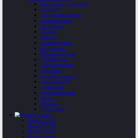
- Недорого с доставкой
- За тонну
- От производителя
- Горячекатаная
- В розницу
- За метр
- Оптом
- Нержавеющая
- В стержнях
- Промышленная
- Профильная
- Металлическая
- Для бани
- Для фундамента
- Для кирпича
- Ребристая
- Для пероблоков
- Бухта
- Катанка
- Усиленная
Уголок
Уголок 25х25
Уголок 32х32
Уголок 35х35
Уголок 40х40