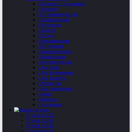
- Недорого с доставкой
- За тонну
- От производителя
- Горячекатаная
- В розницу
- За метр
- Оптом
- Нержавеющая
- В стержнях
- Промышленная
- Профильная
- Металлическая
- Для бани
- Для фундамента
- Для кирпича
- Ребристая
- Для пероблоков
- Бухта
- Катанка
- Усиленная
Уголок
Уголок 25х25
Уголок 32х32
Уголок 35х35
Уголок 40х40