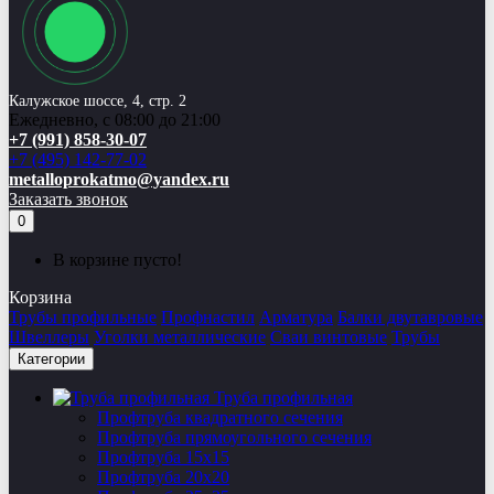
Калужское шоссе, 4, стр. 2
Ежедневно, с 08:00 до 21:00
+7 (991) 858-30-07
+7 (495) 142-77-02
metalloprokatmo@yandex.ru
Заказать звонок
0
В корзине пусто!
Корзина
Трубы профильные
Профнастил
Арматура
Балки двутавровые
Швеллеры
Уголки металлические
Сваи винтовые
Трубы
Категории
Труба профильная
Профтруба квадратного сечения
Профтруба прямоугольного сечения
Профтруба 15х15
Профтруба 20х20