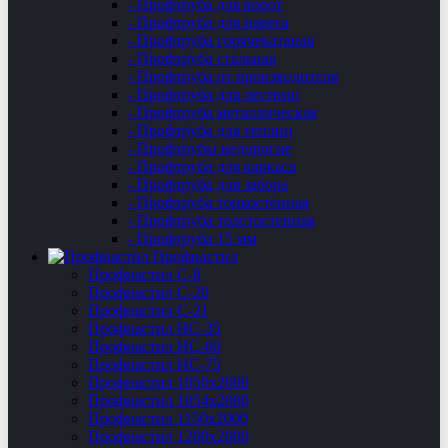
- Профтруба для ворот
- Профтруба для навеса
- Профтруба горячекатаная
- Профтруба стальная
- Профтруба от производителя
- Профтруба для лестниц
- Профтруба металлическая
- Профтруба для теплиц
- Профтрубы недорогие
- Профтруба для каркаса
- Профтруба для забора
- Профтруба тонкостенная
- Профтруба толстостенная
- Профтруба 15 мм
Профнастил
Профнастил C-8
Профнастил С-20
Профнастил C-21
Профнастил НС-35
Профнастил НС-60
Профнастил НС-75
Профнастил 1050х2000
Профнастил 1054х2000
Профнастил 1150х2000
Профнастил 1200х2000