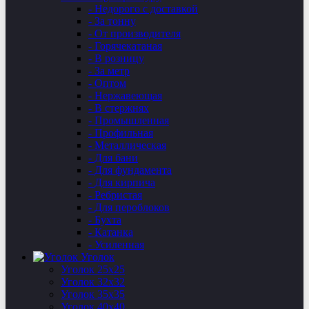
- Недорого с доставкой
- За тонну
- От производителя
- Горячекатаная
- В розницу
- За метр
- Оптом
- Нержавеющая
- В стержнях
- Промышленная
- Профильная
- Металлическая
- Для бани
- Для фундамента
- Для кирпича
- Ребристая
- Для пероблоков
- Бухта
- Катанка
- Усиленная
Уголок
Уголок 25х25
Уголок 32х32
Уголок 35х35
Уголок 40х40