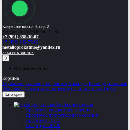
Калужское шоссе, 4, стр. 2
Ежедневно, с 08:00 до 21:00
+7 (991) 858-30-07
+7 (495) 142-77-02
metalloprokatmo@yandex.ru
Заказать звонок
0
В корзине пусто!
Корзина
Трубы профильные
Профнастил
Арматура
Балки двутавровые
Швеллеры
Уголки металлические
Сваи винтовые
Трубы
Категории
Труба профильная
Профтруба квадратного сечения
Профтруба прямоугольного сечения
Профтруба 15х15
Профтруба 20х20