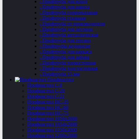
- Профтруба для ворот
- Профтруба для навеса
- Профтруба горячекатаная
- Профтруба стальная
- Профтруба от производителя
- Профтруба для лестниц
- Профтруба металлическая
- Профтруба для теплиц
- Профтрубы недорогие
- Профтруба для каркаса
- Профтруба для забора
- Профтруба тонкостенная
- Профтруба толстостенная
- Профтруба 15 мм
Профнастил
Профнастил C-8
Профнастил С-20
Профнастил C-21
Профнастил НС-35
Профнастил НС-60
Профнастил НС-75
Профнастил 1050х2000
Профнастил 1054х2000
Профнастил 1150х2000
Профнастил 1200х2000