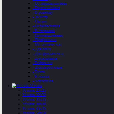
- От производителя
- Горячекатаная
- В розницу
- За метр
- Оптом
- Нержавеющая
- В стержнях
- Промышленная
- Профильная
- Металлическая
- Для бани
- Для фундамента
- Для кирпича
- Ребристая
- Для пероблоков
- Бухта
- Катанка
- Усиленная
Уголок
Уголок 25х25
Уголок 32х32
Уголок 35х35
Уголок 40х40
Уголок 45х45
Уголок 50х50