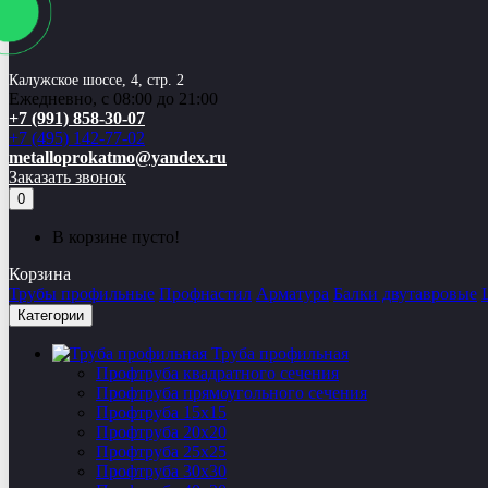
Калужское шоссе, 4, стр. 2
Ежедневно, с 08:00 до 21:00
+7 (991) 858-30-07
+7 (495) 142-77-02
metalloprokatmo@yandex.ru
Заказать звонок
0
В корзине пусто!
Корзина
Трубы профильные
Профнастил
Арматура
Балки двутавровые
Категории
Труба профильная
Профтруба квадратного сечения
Профтруба прямоугольного сечения
Профтруба 15х15
Профтруба 20х20
Профтруба 25х25
Профтруба 30х30