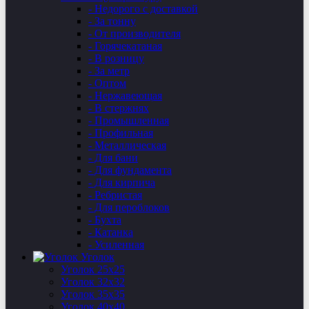
- Недорого с доставкой
- За тонну
- От производителя
- Горячекатаная
- В розницу
- За метр
- Оптом
- Нержавеющая
- В стержнях
- Промышленная
- Профильная
- Металлическая
- Для бани
- Для фундамента
- Для кирпича
- Ребристая
- Для пероблоков
- Бухта
- Катанка
- Усиленная
Уголок
Уголок 25х25
Уголок 32х32
Уголок 35х35
Уголок 40х40