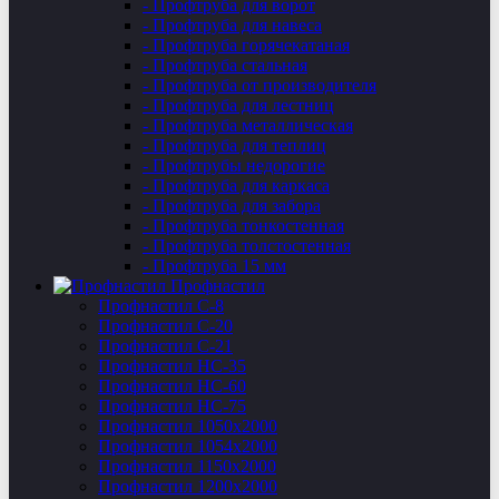
- Профтруба для ворот
- Профтруба для навеса
- Профтруба горячекатаная
- Профтруба стальная
- Профтруба от производителя
- Профтруба для лестниц
- Профтруба металлическая
- Профтруба для теплиц
- Профтрубы недорогие
- Профтруба для каркаса
- Профтруба для забора
- Профтруба тонкостенная
- Профтруба толстостенная
- Профтруба 15 мм
Профнастил
Профнастил C-8
Профнастил С-20
Профнастил C-21
Профнастил НС-35
Профнастил НС-60
Профнастил НС-75
Профнастил 1050х2000
Профнастил 1054х2000
Профнастил 1150х2000
Профнастил 1200х2000