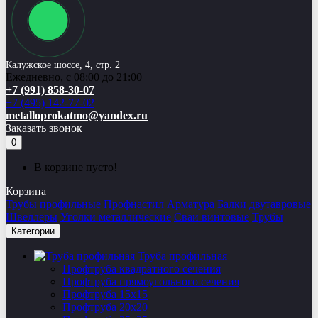
Калужское шоссе, 4, стр. 2
Ежедневно, с 08:00 до 21:00
+7 (991) 858-30-07
+7 (495) 142-77-02
metalloprokatmo@yandex.ru
Заказать звонок
0
В корзине пусто!
Корзина
Трубы профильные
Профнастил
Арматура
Балки двутавровые
Швеллеры
Уголки металлические
Сваи винтовые
Трубы
Категории
Труба профильная
Профтруба квадратного сечения
Профтруба прямоугольного сечения
Профтруба 15х15
Профтруба 20х20