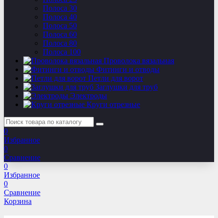
Полоса 30
Полоса 40
Полоса 50
Полоса 60
Полоса 80
Полоса 100
Проволока вязальная
Фитинги и отводы
Петли для ворот
Заглушки для труб
Электроды
Круги отрезные
0
Избранное
0
Сравнение
0
Избранное
0
Сравнение
Корзина